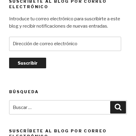
t
SUSCRÍBETE AL BLOG POR CORREO
ELECTRÓNICO
r
ó
Introduce tu correo electrónico para suscribirte a este
n
blog y recibir notificaciones de nuevas entradas.
i
c
D
o
i
r
e
c
c
i
ó
BÚSQUEDA
n
Buscar
d
Busca
por:
e
c
o
SUSCRÍBETE AL BLOG POR CORREO
r