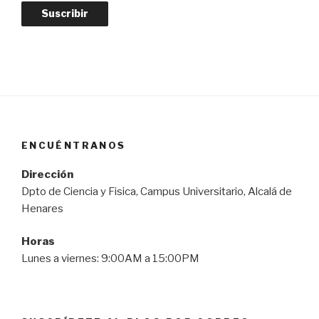
e
c
c
i
ó
n
d
e
ENCUÉNTRANOS
c
o
Dirección
r
Dpto de Ciencia y Fisica, Campus Universitario, Alcalá de
r
Henares
e
o
Horas
e
Lunes a viernes: 9:00AM a 15:00PM
l
e
c