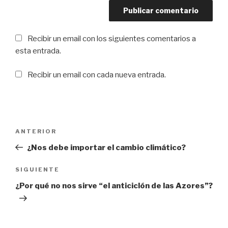
Recibir un email con los siguientes comentarios a
esta entrada.
Recibir un email con cada nueva entrada.
Navegación
ANTERIOR
Entrada
de
anterior:
¿Nos debe importar el cambio climático?
entradas
SIGUIENTE
Siguiente
entrada
¿Por qué no nos sirve “el anticiclón de las Azores”?