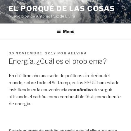
Ir
EL PORQUÉ DE LAS COSAS
al
Nuevo blog de Antonio Ruiz de Elvira
contenido
Menú
PUBLICADO
30 NOVIEMBRE, 2017
POR
AELVIRA
EN
Energía. ¿Cuál es el problema?
En el último año una serie de políticos alrededor del
mundo, sobre todo el Sr. Trump, en los EEUU han estado
insistiendo en la conveniencia
económica
de seguir
utilizando el carbón como combustible fósil, como fuente
de energía.