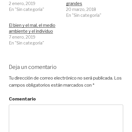
t
b
l
2 enero, 2019
grandes
e
o
e
En "Sin categoría"
r
o
+
20 marzo, 2018
(
k
(
En "Sin categoría"
S
(
S
e
S
e
a
e
a
El bien y el mal, el medio
b
a
b
r
b
r
ambiente y el individuo
e
r
e
7 enero, 2019
e
e
e
n
e
n
En "Sin categoría"
u
n
u
n
u
n
a
n
a
v
a
v
e
v
e
n
e
n
t
n
t
Deja un comentario
a
t
a
n
a
n
a
n
a
Tu dirección de correo electrónico no será publicada.
Los
n
a
n
u
n
u
campos obligatorios están marcados con
*
e
u
e
v
e
v
a
v
a
)
a
)
Comentario
)