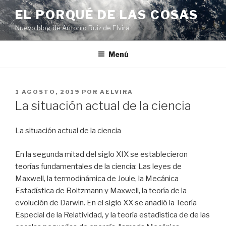
Ir
EL PORQUÉ DE LAS COSAS
al
Nuevo blog de Antonio Ruiz de Elvira
contenido
Menú
PUBLICADO
1 AGOSTO, 2019
POR
AELVIRA
EN
La situación actual de la ciencia
La situación actual de la ciencia
En la segunda mitad del siglo XIX se establecieron
teorías fundamentales de la ciencia: Las leyes de
Maxwell, la termodinámica de Joule, la Mecánica
Estadística de Boltzmann y Maxwell, la teoría de la
evolución de Darwin. En el siglo XX se añadió la Teoría
Especial de la Relatividad, y la teoría estadística de de las