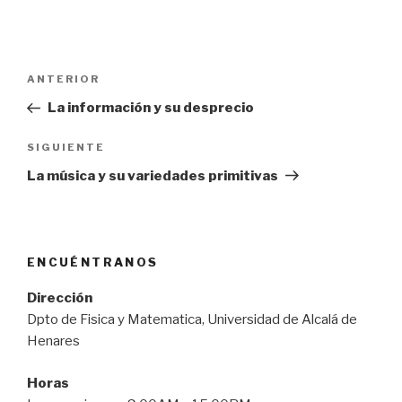
Navegación
ANTERIOR
Entrada
de
anterior:
La información y su desprecio
entradas
SIGUIENTE
Siguiente
entrada
La música y su variedades primitivas
ENCUÉNTRANOS
Dirección
Dpto de Fisica y Matematica, Universidad de Alcalá de
Henares
Horas