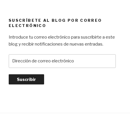
SUSCRÍBETE AL BLOG POR CORREO
ELECTRÓNICO
Introduce tu correo electrónico para suscribirte a este
blog y recibir notificaciones de nuevas entradas.
D
i
r
e
c
c
i
ó
n
d
e