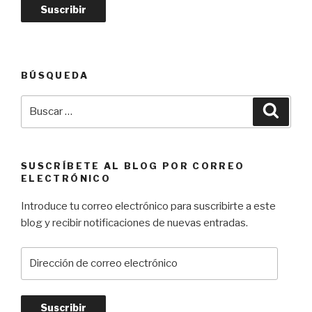
e
c
c
i
ó
BÚSQUEDA
n
Buscar
d
Busca
por:
e
c
o
SUSCRÍBETE AL BLOG POR CORREO
r
ELECTRÓNICO
r
Introduce tu correo electrónico para suscribirte a este
e
blog y recibir notificaciones de nuevas entradas.
o
e
D
l
i
e
r
c
e
t