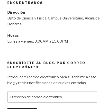
ENCUÉNTRANOS
c
o
Dirección
r
Dpto de Ciencia y Fisica, Campus Universitario, Alcalá de
r
Henares
e
o
Horas
e
Lunes a viernes: 9:00AM a 15:00PM
l
e
c
t
SUSCRÍBETE AL BLOG POR CORREO
ELECTRÓNICO
r
ó
Introduce tu correo electrónico para suscribirte a este
n
blog y recibir notificaciones de nuevas entradas.
i
c
D
o
i
r