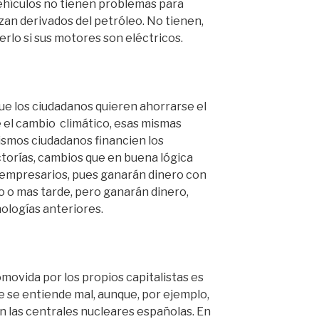
ehículos no tienen problemas para
d
izan derivados del petróleo. No tienen,
e
c
rlo si sus motores son eléctricos.
o
r
r
e
que los ciudadanos quieren ahorrarse el
o
el cambio climático, esas mismas
e
smos ciudadanos financien los
l
torías, cambios que en buena lógica
e
 empresarios, pues ganarán dinero con
c
o o mas tarde, pero ganarán dinero,
t
ologías anteriores.
r
ó
n
i
c
omovida por los propios capitalistas es
o
 se entiende mal, aunque, por ejemplo,
 las centrales nucleares españolas. En