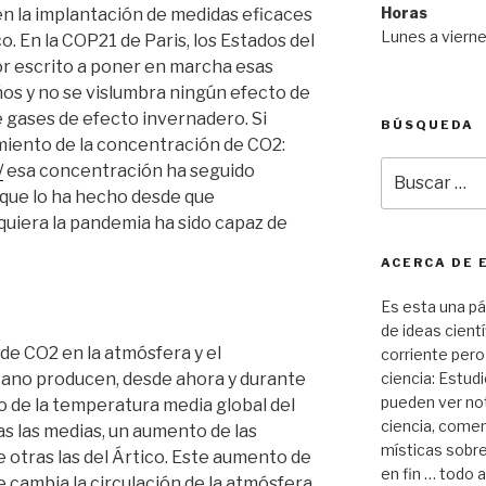
Horas
n la implantación de medidas eficaces
Lunes a viern
o. En la COP21 de Paris, los Estados del
 escrito a poner en marcha esas
os y no se vislumbra ningún efecto de
e gases de efecto invernadero. Si
BÚSQUEDA
miento de la concentración de CO2:
Buscar
/
esa concentración ha seguido
por:
que lo ha hecho desde que
quiera la pandemia ha sido capaz de
ACERCA DE 
Es esta una pá
de ideas cientí
e CO2 en la atmósfera y el
corriente pero
ano producen, desde ahora y durante
ciencia: Estudi
pueden ver not
 de la temperatura media global del
ciencia, comen
s las medias, un aumento de las
místicas sobre 
otras las del Ártico. Este aumento de
en fin … todo 
 cambia la circulación de la atmósfera,