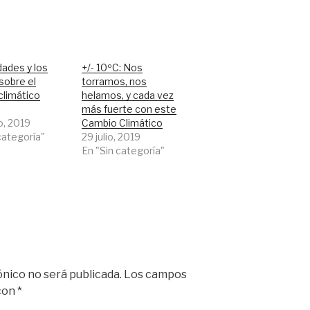
dades y los
+/- 10ºC: Nos
sobre el
torramos, nos
climático
helamos, y cada vez
más fuerte con este
o, 2019
Cambio Climático
categoría"
29 julio, 2019
En "Sin categoría"
ónico no será publicada.
Los campos
 con
*