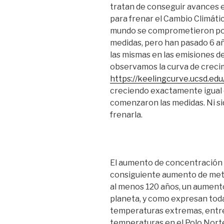
tratan de conseguir avances e
para frenar el Cambio Climátic
mundo se comprometieron por
medidas, pero han pasado 6 añ
las mismas en las emisiones d
observamos la curva de creci
https://keelingcurve.ucsd.edu
creciendo exactamente igual 
comenzaron las medidas. Ni si
frenarla.
El aumento de concentración d
consiguiente aumento de met
al menos 120 años, un aumento
planeta, y como expresan toda
temperaturas extremas, entre 
temperaturas en el Polo Norte