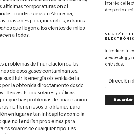
interés del le
 altísimas temperaturas en el
despierta a mí.
andia, inundaciones en Alemania,
s frías en España, incendios, y demás
ños que llegan a los cientos de miles
SUSCRÍBETE
ecen a todos.
ELECTRÓNI
Introduce tu c
a este blog y 
os problemas de financiación de las
entradas.
iones de esos gases contaminantes.
D
 sustituir la energía obtenida de la
i
s por la obtenida directamente desde
r
ovoltaicas, termosolares y eólicas.
e
 por qué hay problemas de financiación
c
leras no tienen esos problemas para
c
ión en lugares tan inhóspitos como la
i
ro que no tendrían problemas para
ó
les solares de cualquier tipo. Las
n