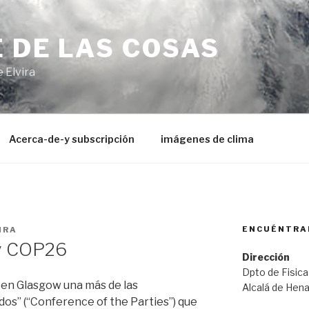
 DE LAS COSAS
 Elvira
Acerca-de-y subscripción
imágenes de clima
ENCUÉNTRA
IRA
 y COP26
Dirección
Dpto de Fisica
 en Glasgow una más de las
Alcalá de Hen
dos” (“Conference of the Parties”) que