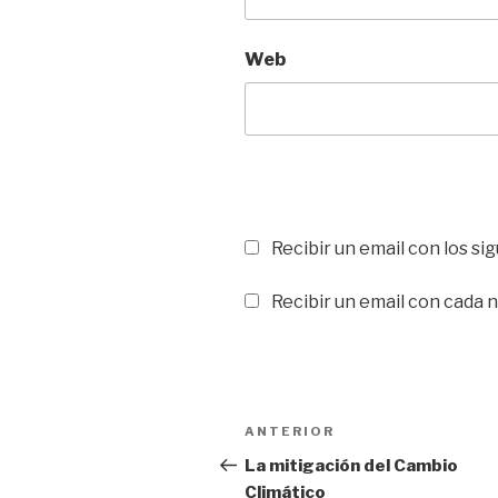
Web
Recibir un email con los s
Recibir un email con cada 
Navegación
ANTERIOR
Entrada
de
anterior:
La mitigación del Cambio
Climático