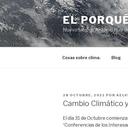
Ir
al
EL PORQUÉ
contenido
Nuevo blog de Antonio Ruiz de
Cosas sobre clima.
Blog
PUBLICADO
28 OCTUBRE, 2021
POR
AELV
EN
Cambio Climático
El día 31 de Octubre comienza
“Conferencias de los Interesa