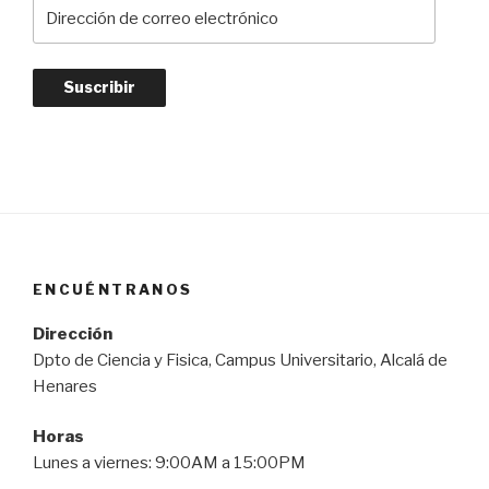
D
i
r
e
c
c
i
ó
n
d
e
ENCUÉNTRANOS
c
o
Dirección
r
Dpto de Ciencia y Fisica, Campus Universitario, Alcalá de
r
Henares
e
o
Horas
e
Lunes a viernes: 9:00AM a 15:00PM
l