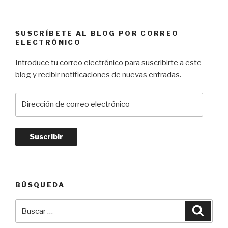
e
c
t
SUSCRÍBETE AL BLOG POR CORREO
ELECTRÓNICO
r
ó
Introduce tu correo electrónico para suscribirte a este
n
blog y recibir notificaciones de nuevas entradas.
i
c
D
o
i
r
e
c
c
i
ó
BÚSQUEDA
n
Buscar
d
Busca
por:
e