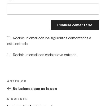
Recibir un email con los siguientes comentarios a
esta entrada.
Recibir un email con cada nueva entrada.
Navegación
ANTERIOR
Entrada
de
anterior:
Soluciones que no lo son
entradas
SIGUIENTE
Siguiente
entrada