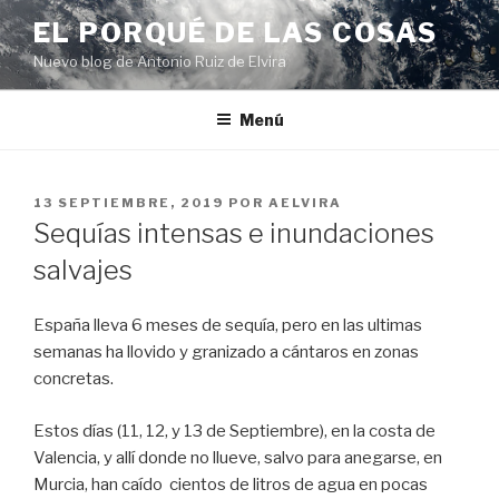
Ir
EL PORQUÉ DE LAS COSAS
al
Nuevo blog de Antonio Ruiz de Elvira
contenido
Menú
PUBLICADO
13 SEPTIEMBRE, 2019
POR
AELVIRA
EN
Sequías intensas e inundaciones
salvajes
España lleva 6 meses de sequía, pero en las ultimas
semanas ha llovido y granizado a cántaros en zonas
concretas.
Estos días (11, 12, y 13 de Septiembre), en la costa de
Valencia, y allí donde no llueve, salvo para anegarse, en
Murcia, han caído cientos de litros de agua en pocas