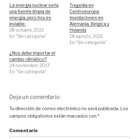
i
c
o
La energía nuclear sería
Tragedia en
t
e
g
t
b
l
una fuente limpia de
Centroeuropa:
e
o
e
energía, pero hoy es
r
o
+
Inundaciones en
(
k
(
inviable.
Alemania, Belgica y
S
(
S
e
S
e
28 octubre, 2021
Holanda
a
e
a
En "Sin categoría"
b
a
b
28 agosto, 2021
r
b
r
En "Sin categoría"
e
r
e
e
e
e
n
e
n
¿Nos debe importar el
u
n
u
n
u
n
cambio climático?
a
n
a
24 noviembre, 2017
v
a
v
e
v
e
En "Sin categoría"
n
e
n
t
n
t
a
t
a
n
a
n
a
n
a
n
a
n
u
n
u
Deja un comentario
e
u
e
v
e
v
a
v
a
Tu dirección de correo electrónico no será publicada.
Los
)
a
)
)
campos obligatorios están marcados con
*
Comentario