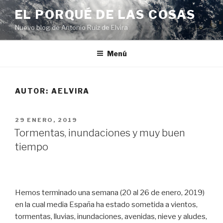
Ir
EL PORQUÉ DE LAS COSAS
al
Nuevo blog de Antonio Ruiz de Elvira
contenido
Menú
AUTOR:
AELVIRA
PUBLICADO
29 ENERO, 2019
EN
Tormentas, inundaciones y muy buen
tiempo
Hemos terminado una semana (20 al 26 de enero, 2019)
en la cual media España ha estado sometida a vientos,
tormentas, lluvias, inundaciones, avenidas, nieve y aludes,