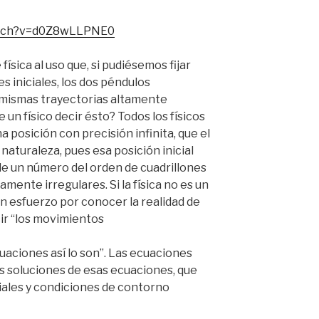
i
ó
atch?v=d0Z8wLLPNE0
n
d
física al uso que, si pudiésemos fijar
e
c
 iniciales, los dos péndulos
o
 mismas trayectorias altamente
r
 un físico decir ésto? Todos los físicos
r
a posición con precisión infinita, que el
e
 naturaleza, pues esa posición inicial
o
e un número del orden de cuadrillones
e
mente irregulares. Si la física no es un
l
n esfuerzo por conocer la realidad de
e
ir “los movimientos
c
t
uaciones así lo son”. Las ecuaciones
r
ó
as soluciones de esas ecuaciones, que
n
iales y condiciones de contorno
i
c