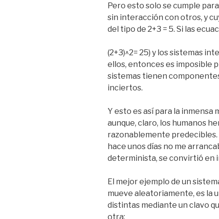
Pero esto solo se cumple para
sin interacción con otros, y cu
del tipo de 2+3 = 5. Si las ecua
(2+3)^2= 25) y los sistemas in
ellos, entonces es imposible pr
sistemas tienen componentes 
inciertos.
Y esto es así para la inmensa 
aunque, claro, los humanos h
razonablemente predecibles. 
hace unos días no me arrancab
determinista, se convirtió en i
El mejor ejemplo de un sistem
mueve aleatoriamente, es la u
distintas mediante un clavo qu
otra: