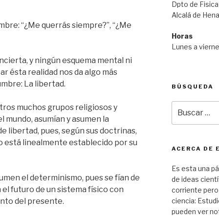
Dpto de Fisica
Alcalá de Hen
umbre: “¿Me querrás siempre?”, “¿Me
Horas
Lunes a viern
incierta, y ningún esquema mental ni
ar ésta realidad nos da algo más
mbre: La libertad.
BÚSQUEDA
Buscar
 otros muchos grupos religiosos y
por:
del mundo, asumían y asumen la
de libertad, pues, según sus doctrinas,
o está linealmente establecido por su
ACERCA DE 
Es esta una pá
umen el determinismo, pues se fían de
de ideas cientí
el futuro de un sistema físico con
corriente pero
ento del presente.
ciencia: Estudi
pueden ver not