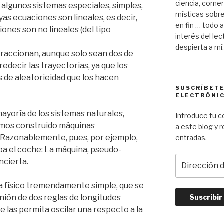
ciencia, comen
 algunos sistemas especiales, simples,
místicas sobre 
yas ecuaciones son lineales, es decir,
en fin … todo 
ciones son no lineales (del tipo
interés del le
despierta a mí.
teraccionan, aunque solo sean dos de
edecir las trayectorias, ya que los
de aleatorieidad que los hacen
SUSCRÍBETE
ELECTRÓNI
mayoría de los sistemas naturales,
Introduce tu c
emos construido máquinas
a este blog y 
Razonablemente, pues, por ejemplo,
entradas.
a el coche: La máquina, pseudo-
D
ncierta.
i
r
a físico tremendamente simple, que se
e
nión de dos reglas de longitudes
c
e las permita oscilar una respecto a la
c