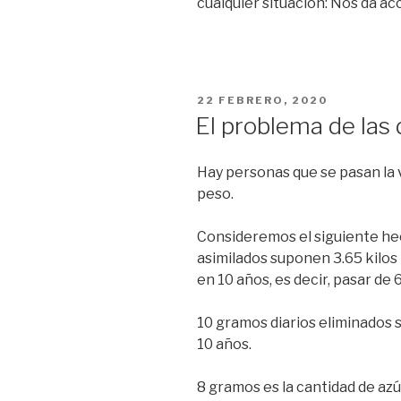
cualquier situación: Nos da acc
PUBLICADO
22 FEBRERO, 2020
EN
El problema de las 
Hay personas que se pasan la 
peso.
Consideremos el siguiente hec
asimilados suponen 3.65 kilos 
en 10 años, es decir, pasar de 6
10 gramos diarios eliminados 
10 años.
8 gramos es la cantidad de azú