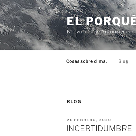
Ir
al
EL PORQUÉ
contenido
Nuevo blog de Antonio Ruiz de
Cosas sobre clima.
Blog
BLOG
PUBLICADO
26 FEBRERO, 2020
EN
INCERTIDUMBRE